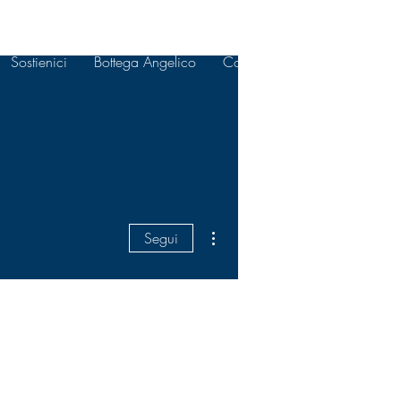
Sostienici
Bottega Angelico
Contattaci
Altre azioni
Segui