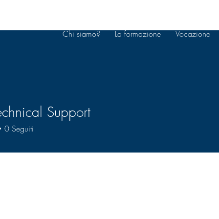
Chi siamo?
La formazione
Vocazione
chnical Support
0
Seguiti