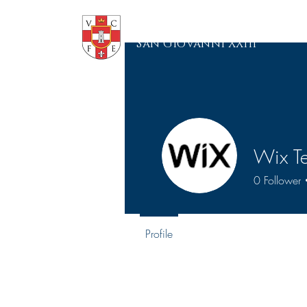
Seminario Minore
"San Giovanni XXIII"
Wix Te
0
Follower
Profile