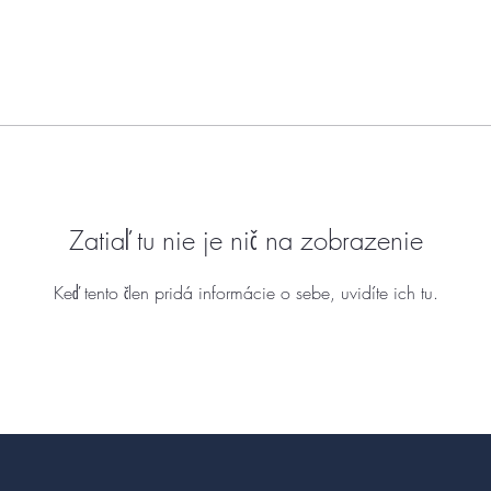
Zatiaľ tu nie je nič na zobrazenie
Keď tento člen pridá informácie o sebe, uvidíte ich tu.