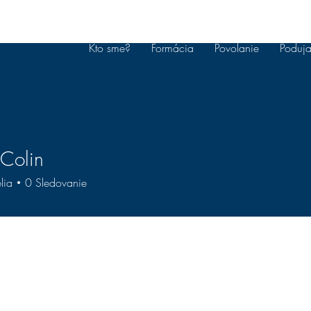
Kto sme?
Formácia
Povolanie
Poduja
Colin
lia
0
Sledovanie