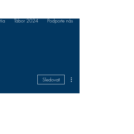
tia
Tábor 2024
Podporte nás
More
Ďalšie akcie
Sledovať