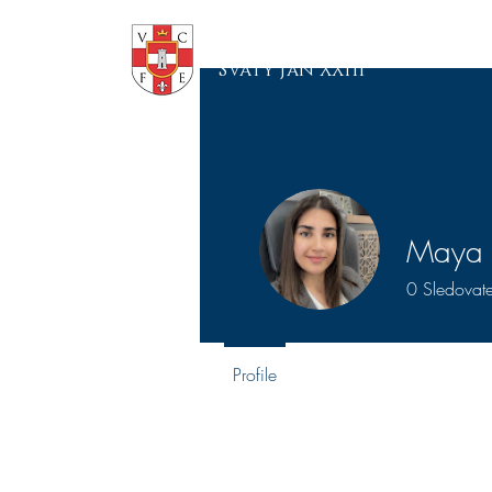
Malý Seminár
"Svätý Ján XXIII"
Maya 
0
Sledovate
Profile